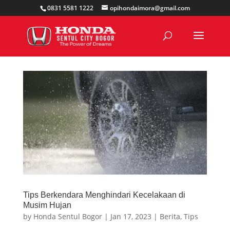
0831 5581 1222
opihondaimora@gmail.com
Tips Berkendara Menghindari Kecelakaan di
Musim Hujan
by
Honda Sentul Bogor
|
Jan 17, 2023
|
Berita
,
Tips