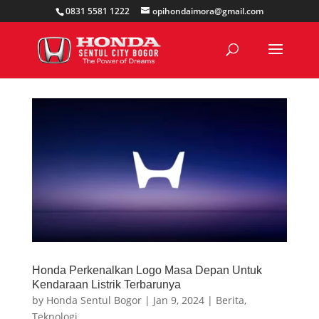
0831 5581 1222
opihondaimora@gmail.com
Honda Perkenalkan Logo Masa Depan Untuk
Kendaraan Listrik Terbarunya
by
Honda Sentul Bogor
|
Jan 9, 2024
|
Berita
,
Teknologi